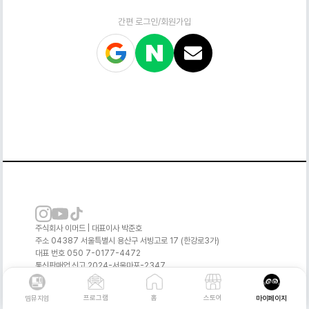
간편 로그인/회원가입
주식회사 이머드 | 대표이사 박준호
주소 04387 서울특별시 용산구 서빙고로 17 (한강로3가)
대표 번호 050 7-0177-4472
통신판매업 신고 2024-서울마포-2347
사업자 등록번호 740-81-03119
[사업자 정보확인]
개인정보관리책임자 박준호 info@theme-museum.com
프로그램
스토어
홈
띰뮤지엄
마이페이지